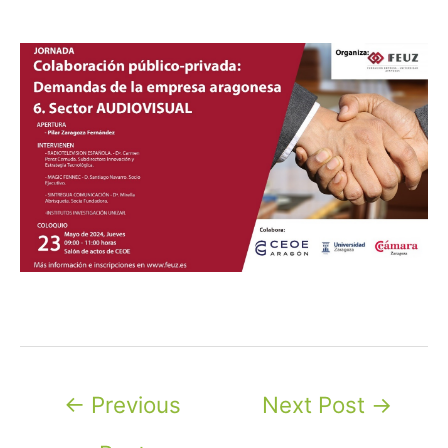
Post
←
Previous
Next Post
→
navigation